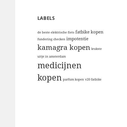
LABELS
fatbike kopen
de beste elektrische fiets
impotentie
fundering checken
kamagra kopen
leukste
uitje in amsterdam
medicijnen
kopen
parfum kopen
v20 fatbike