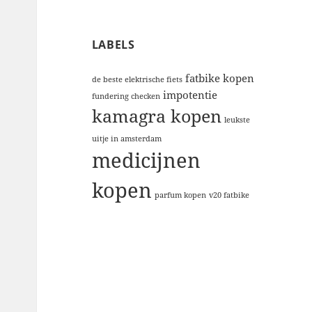
LABELS
fatbike kopen
de beste elektrische fiets
impotentie
fundering checken
kamagra kopen
leukste
uitje in amsterdam
medicijnen
kopen
parfum kopen
v20 fatbike